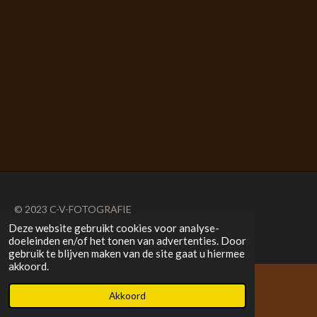
© 2023 C-V-FOTOGRAFIE
Deze website gebruikt cookies voor analyse-
Powered by
JouwWeb
doeleinden en/of het tonen van advertenties. Door
gebruik te blijven maken van de site gaat u hiermee
akkoord.
Akkoord
E-mailadres
Kaart