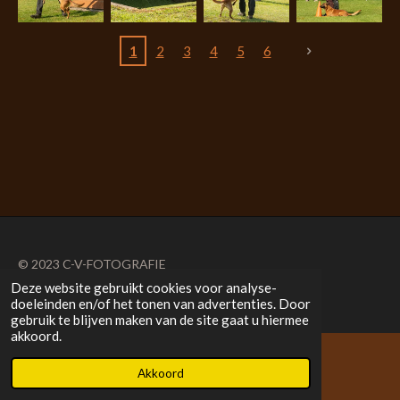
1
2
3
4
5
6
© 2023 C-V-FOTOGRAFIE
Deze website gebruikt cookies voor analyse-
Powered by
JouwWeb
doeleinden en/of het tonen van advertenties. Door
gebruik te blijven maken van de site gaat u hiermee
akkoord.
Akkoord
E-mailadres
Kaart